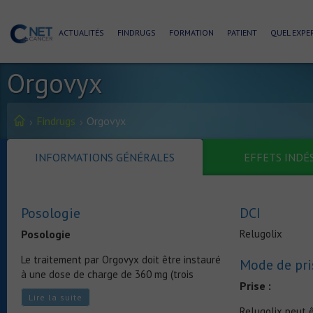
ACTUALITÉS
FINDRUGS
FORMATION
PATIENT
QUEL EXPER
Orgovyx
Findrugs
Orgovyx
INFORMATIONS GÉNÉRALES
EFFETS INDÉ
Posologie
DCI
Posologie
Relugolix
Le traitement par Orgovyx doit être instauré
Mode de pri
à une dose de charge de 360 mg (trois
Prise :
comprimés) le premier jour et poursuivi à une
Lire la suite
dose de 120 mg (un comprimé) en une prise
Relugolix peut ê