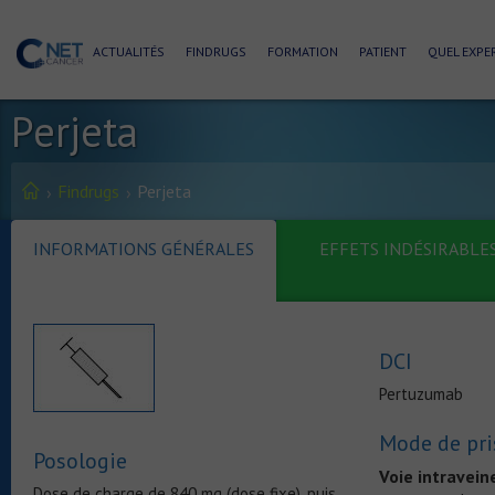
ACTUALITÉS
FINDRUGS
FORMATION
PATIENT
QUEL EXPER
Perjeta
Findrugs
Perjeta
INFORMATIONS GÉNÉRALES
EFFETS INDÉSIRABLE
DCI
Pertuzumab
Mode de pri
Posologie
Voie intravei
Dose de charge de 840 mg (dose fixe), puis