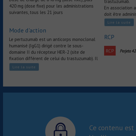
trastuzumab.
420 mg (dose fixe) pour les administrations
En association 
suivantes, tous les 21 jours
doit être admin
le trastuzumab.
Lire la suite
Mode d'action
RCP
Le pertuzumab est un anticorps monoclonal
humanisé (IgG1) dirigé contre le sous-
RCP
Perjeta 4
domaine II du récepteur HER-2 (site de
fixation différent de celui du trastuzumab). Il
inhibe l’hétérodimérisation de HER-2 avec
Lire la suite
HER-3.
L’association pertuzumab-trastuzumab inhibe
ainsi le fonctionnement et la dimérisation
des récepteurs de la famille HER, les voies
de signalisation sous-jacentes (voie des MAP
kinases notamment), et la prolifération des
cellules tumorales.
Le pertuzumab est aussi est un médiateur de
la cytotoxicité cellulaire anticorps-
Ce contenu est 
dépendante (ADCC).