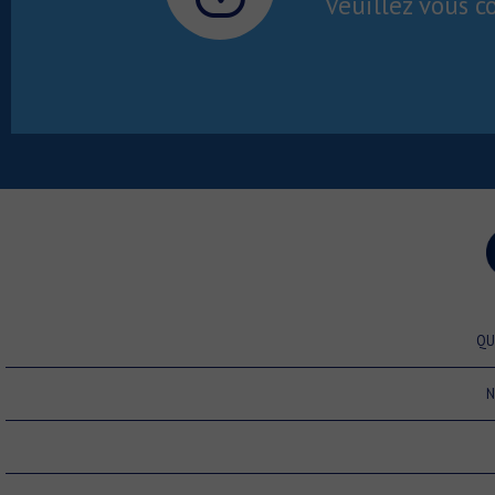
Veuillez vous c
QU
N