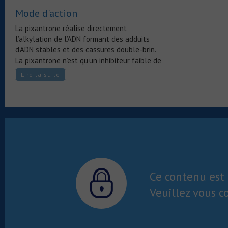
Mode d'action
La pixantrone réalise directement
l’alkylation de l’ADN formant des adduits
d’ADN stables et des cassures double-brin.
La pixantrone n’est qu’un inhibiteur faible de
la topoisomérase II.
Lire la suite
Ce contenu est 
Veuillez vous c