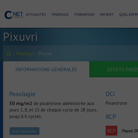
ACTUALITÉS
FINDRUGS
FORMATION
PATIENT
QUEL EXPER
Pixuvri
Findrugs
Pixuvri
INFORMATIONS GÉNÉRALES
EFFETS INDÉ
Posologie
DCI
50 mg/m2
Pixantrone
de pixantrone administrée aux
jours 1, 8, et 15 de chaque cycle de 28 jours,
RCP
jusqu’à 6 cycles.
Adaptations posologiques
RCP
Pixuvri 2
Lire la suite