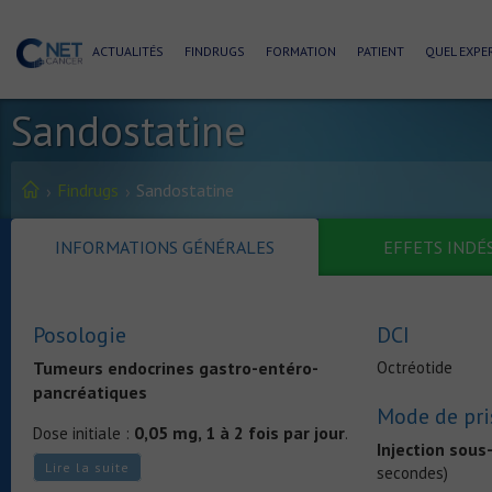
ACTUALITÉS
FINDRUGS
FORMATION
PATIENT
QUEL EXPER
Sandostatine
Findrugs
Sandostatine
INFORMATIONS GÉNÉRALES
EFFETS INDÉ
Posologie
DCI
Tumeurs endocrines gastro-entéro-
Octréotide
pancréatiques
Mode de pri
0,05 mg, 1 à 2 fois par jour
Dose initiale :
.
Injection sous
La posologie peut être augmentée
Lire la suite
secondes)
progressivement jusqu’à 0,1 à 0,2 mg, trois