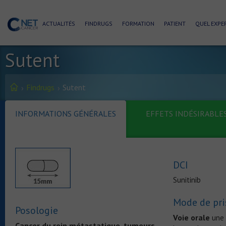
ACTUALITÉS
FINDRUGS
FORMATION
PATIENT
QUEL EXPER
Sutent
Findrugs
Sutent
INFORMATIONS GÉNÉRALES
EFFETS INDÉSIRABLE
DCI
Sunitinib
Mode de pri
Posologie
Voie orale
une 
Cancer du rein métastatique, tumeurs