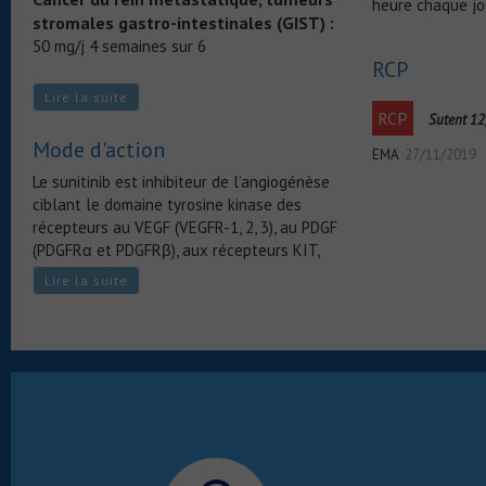
heure chaque jo
stromales gastro-intestinales (GIST) :
50 mg/j 4 semaines sur 6
RCP
Tumeurs neuro-endocrines du pancréas
Lire la suite
:
37.5 mg/j en continu
RCP
Sutent 12
Mode d'action
EMA
27/11/2019
Le sunitinib est inhibiteur de l’angiogénèse
ciblant le domaine tyrosine kinase des
récepteurs au VEGF (VEGFR-1, 2, 3), au PDGF
(PDGFRα et PDGFRβ), aux récepteurs KIT,
FLT-3, CSF1R et RET
Lire la suite