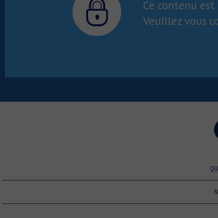
Ce contenu est 
Veuillez vous c
QU
N