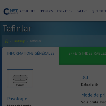
ACTUALITÉS
FINDRUGS
FORMATION
PATIENT
QUEL EXPER
Tafinlar
Findrugs
Tafinlar
INFORMATIONS GÉNÉRALES
EFFETS INDÉSIRABLE
DCI
Dabrafenib
Mode de pri
Posologie
Voie orale
avec
Monothérapie