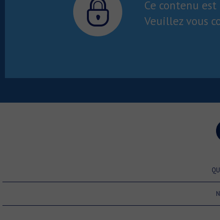
Ce contenu est 
Veuillez vous c
QU
N