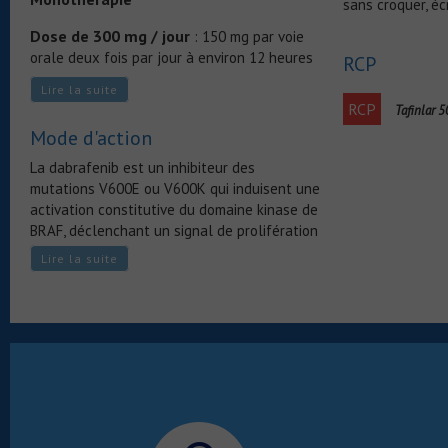
sans croquer, éc
Dose de 300 mg / jour
: 150 mg par voie
orale deux fois par jour à environ 12 heures
RCP
d’intervalle
Lire la suite
RCP
Tafinlar 
En association avec le trametinib
Mode d'action
300 mg / jour de dabrafenib
(150 mg par
La dabrafenib est un inhibiteur des
voie orale deux fois par jour à environ 12
mutations V600E ou V600K qui induisent une
2 mg / jour de
heures d’intervalle) +
activation constitutive du domaine kinase de
trametinib
BRAF, déclenchant un signal de prolifération
cellulaire non contrôlé.
Lire la suite