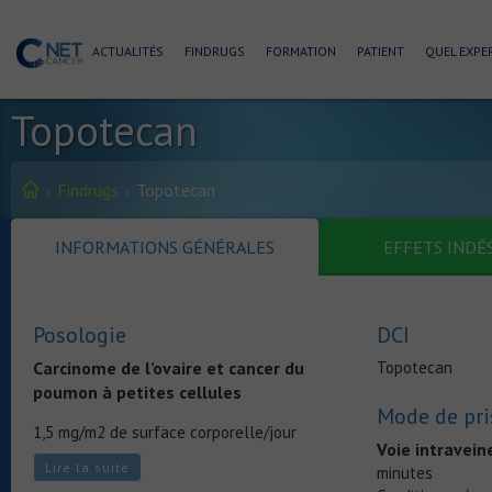
ACTUALITÉS
FINDRUGS
FORMATION
PATIENT
QUEL EXPER
Topotecan
Findrugs
Topotecan
INFORMATIONS GÉNÉRALES
EFFETS INDÉ
Posologie
DCI
Carcinome de l’ovaire et cancer du
Topotecan
poumon à petites cellules
Mode de pri
1,5 mg/m2 de surface corporelle/jour
Voie intravein
administrée en perfusion intraveineuse de 30
Lire la suite
minutes
minutes pendant cinq jours consécutifs, avec