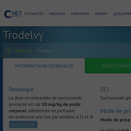
ACTUALITÉS
FINDRUGS
FORMATION
PATIENT
QUEL EXPER
Trodelvy
Findrugs
Trodelvy
INFORMATIONS GÉNÉRALES
EFFETS INDÉ
Posologie
DCI
La dose recommandée de sacituzumab
Sacituzumab go
10 mg/kg de poids
govitecan est de
Mode de pri
corporel
, administrée en perfusion
intraveineuse une fois par semaine, à J1 et J8
Mode de prise 
de chaque cycle de traitement de 21 jours.
Lire la suite
Le sacituzumab g