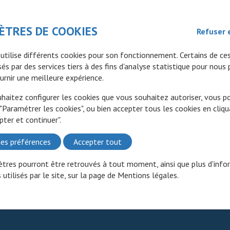
Mode de prise
Voie orale :
les gélules doivent être avalées entières, de
ÈTRES DE COOKIES
Refuser 
préférence avec de l’eau et ne doivent pas être écrasées,
dissoutes ou ouvertes. Elles peuvent être prises pendant
 utilise différents cookies pour son fonctionnement. Certains de ce
ou en dehors des repas.
és par des services tiers à des fins d'analyse statistique pour nous
urnir une meilleure expérience.
RCP
uhaitez configurer les cookies que vous souhaitez autoriser, vous 
RCP
Xalkori 200 mg, 250mg
EMA
02/12/2022
 "Paramétrer les cookies", ou bien accepter tous les cookies en cliqu
pter et continuer".
es préférences
Accepter tout
-
tres pourront être retrouvés à tout moment, ainsi que plus d'info
 utilisés par le site, sur la page de
Mentions légales
.