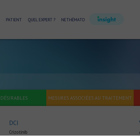
PATIENT
QUEL EXPERT ?
NETHÉMATO
NDÉSIRABLES
MESURES ASSOCIÉES AU TRAITEMENT
DCI
Crizotinib