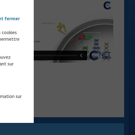
et fermer
s cookies
 permettre
pouvez
ant sur
rmation sur