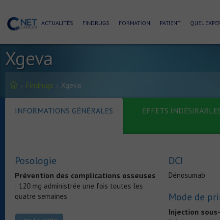
ACTUALITÉS
FINDRUGS
FORMATION
PATIENT
QUEL EXPER
Xgeva
Findrugs
Xgeva
INFORMATIONS GÉNÉRALES
EFFETS INDÉSIRABLE
Posologie
DCI
Prévention des complications osseuses
Dénosumab
: 120 mg administrée une fois toutes les
Mode de pri
quatre semaines
Injection sou
Tumeur osseuse à cellules géantes
120
Lire la suite