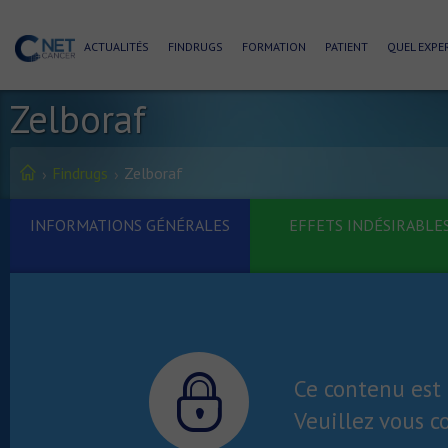
ACTUALITÉS
FINDRUGS
FORMATION
PATIENT
QUEL EXPER
Zelboraf
Findrugs
Zelboraf
INFORMATIONS GÉNÉRALES
EFFETS INDÉSIRABLE
Ce contenu est 
Veuillez vous c