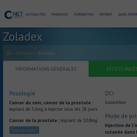
ACTUALITÉS
FINDRUGS
FORMATION
PATIENT
QUEL EXPER
Zoladex
Findrugs
Zoladex
INFORMATIONS GÉNÉRALES
EFFETS INDÉ
Posologie
DCI
Cancer du sein, cancer de la prostate :
Gosereline
implant de 3,6mg à injecter tous les 28 jours
Mode de pri
Cancer de la prostate :
implant de 10,8mg
Injection de l
à injecter tous les 3 mois
Lire la suite
cutanée dans 