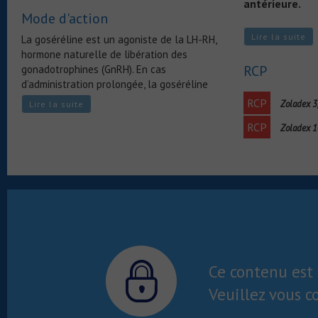
antérieure.
Mode d'action
La stimulation i
Lire la suite
La goséréline est un agoniste de la LH-RH,
est responsable 
hormone naturelle de libération des
de la testostéro
RCP
gonadotrophines (GnRH). En cas
de l’estradiolém
d’administration prolongée, la goséréline
d’associer un t
entraîne une inhibition de la sécrétion des
RCP
moins pendant l
Zoladex 3
Lire la suite
gonadotrophines hypophysaires et une
RCP
suppression de la synthèse des stéroïdes
Zoladex 
Surveillance spé
sexuels (testostérone et estradiol).
adaptée : troubl
risque d’ostéopo
cardiovasculaire
Chez la femme 
goséréline n’em
grossesse.
Ce contenu est 
Veuillez vous c