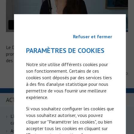
Refuser et fermer
Le Docteur Martin-Romano aborde le sujet du biomarqueur
PARAMÈTRES DE COOKIES
pronostique et prédictif, et illustre cet intérêt clinique par
des exemples d’essais.
Notre site utilise différents cookies pour
son fonctionnement. Certains de ces
Publié le 01/04/2019 par Dr. Patricia Martin-Romano
cookies sont déposés par des services tiers
à des fins d'analyse statistique pour nous
permettre de vous fournir une meilleure
expérience.
ACTUALITÉS RÉCENTES
Si vous souhaitez configurer les cookies que
vous souhaitez autoriser, vous pouvez
L’immunothérapie s’invite en situation adjuvante dans le
cliquer sur "Paramétrer les cookies", ou bien
cancer du côlon dMMR : les résultats de l’essai ATOMIC
accepter tous les cookies en cliquant sur
Associer immunothérapie et TACE dans le cancer du foie :