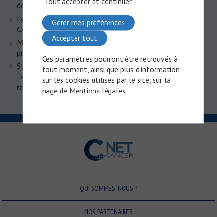
"Tout accepter et continuer".
deux essais, deux leçons opposées
Lymphomes B agressifs : la chronobiologie au service des
Gérer mes préférences
CAR-T cells ?
Accepter tout
Myélome multiple : les bispécifiques s’imposent dès la
première rechute
Ces paramètres pourront être retrouvés à
Statut MSI/MMR dans le cancer colorectal métastatique
tout moment, ainsi que plus d'information
: quand le diagnostic ne tranche pas, l’immunothérapie
sur les cookies utilisés par le site, sur la
reste-t-elle accessible
page de
Mentions légales
.
QUI SOMMES-NOUS ?
NOS PARTENAIRES