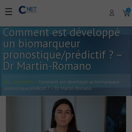
☰
0
Comment est développé
un biomarqueur
pronostique/prédictif ? –
Dr Martin-Romano
Actualités
Comment est développé un biomarqueur
pronostique/prédictif ? – Dr Martin-Romano