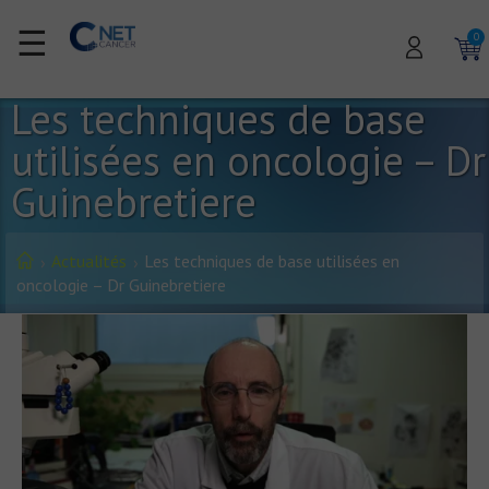
☰
0
Les techniques de base
utilisées en oncologie – Dr
Guinebretiere
Actualités
Les techniques de base utilisées en
oncologie – Dr Guinebretiere