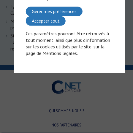
Lymphomes B agressifs : la chronobiologie au service des
Gérer mes préférences
CAR-T cells ?
Accepter tout
Myélome multiple : les bispécifiques s’imposent dès la
première rechute
Ces paramètres pourront être retrouvés à
Statut MSI/MMR dans le cancer colorectal métastatique
tout moment, ainsi que plus d'information
: quand le diagnostic ne tranche pas, l’immunothérapie
sur les cookies utilisés par le site, sur la
reste-t-elle accessible
page de
Mentions légales
.
QUI SOMMES-NOUS ?
NOS PARTENAIRES