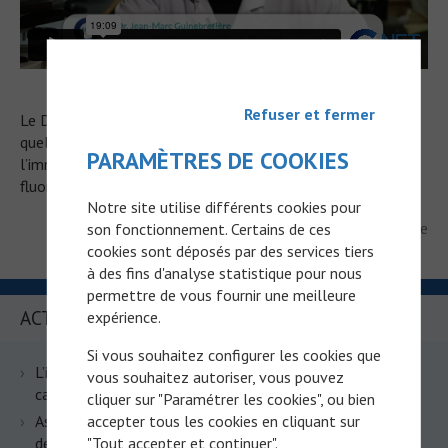
Refuser et fermer
Le Docteur Jean-Marc Guinebretiere présente et explique
quelles sont les techniques de base utilisées en oncologie :
PARAMÈTRES DE COOKIES
l’immunohistochimie (ICH), l’hybridation in situ en
fluorescence (FISH) et la PCR.
Notre site utilise différents cookies pour
Publié le 25/03/2019 par Dr. Jean-Marc Guinebretiere
son fonctionnement. Certains de ces
cookies sont déposés par des services tiers
à des fins d'analyse statistique pour nous
permettre de vous fournir une meilleure
ACTUALITÉS RÉCENTES
expérience.
Si vous souhaitez configurer les cookies que
L’immunothérapie s’invite en situation adjuvante dans le
vous souhaitez autoriser, vous pouvez
cancer du côlon dMMR : les résultats de l’essai ATOMIC
cliquer sur "Paramétrer les cookies", ou bien
Associer immunothérapie et TACE dans le cancer du foie :
accepter tous les cookies en cliquant sur
deux essais, deux leçons opposées
"Tout accepter et continuer".